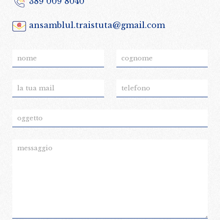
389 009 8040
ansamblul.traistuta@gmail.com