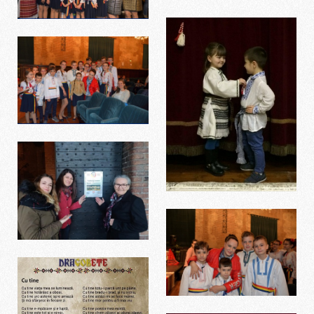
Spettacolo con Maria
Dragomiroiu
Dragobete
Spettacolo con Maria
Dragomiroiu
Dragobete
Primo spettacolo
Spettacolo con Maria