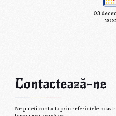
03 dece
202
Contactează-ne
Ne puteți contacta prin referințele noastr
formularul următor.