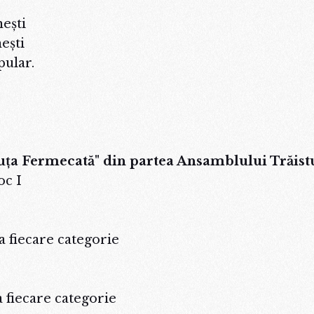
eşti
eşti
pular.
tuța Fermecată" din partea Ansamblului Trăist
oc I
la fiecare categorie
a fiecare categorie