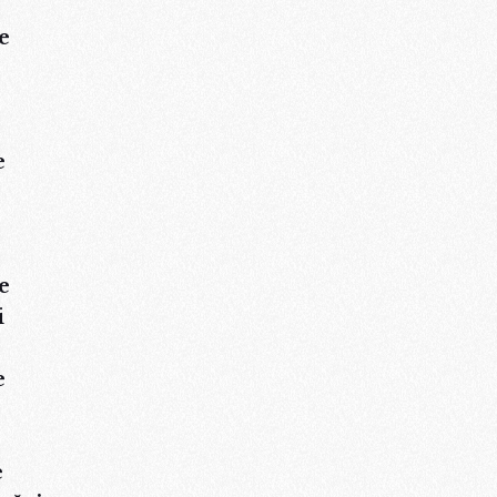
e
e
e
i
e
e