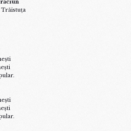
Crăciun
 Trăistuța
eşti
eşti
pular.
eşti
eşti
pular.